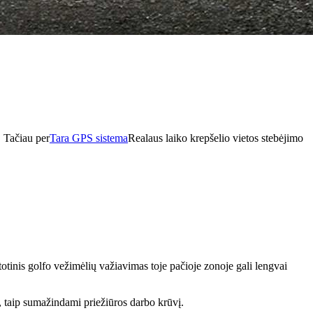
 Tačiau per
Tara GPS sistema
Realaus laiko krepšelio vietos stebėjimo
totinis golfo vežimėlių važiavimas toje pačioje zonoje gali lengvai
, taip sumažindami priežiūros darbo krūvį.