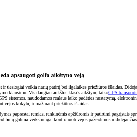
da apsaugoti golfo aikštyno veją
 tiesiogiai veikia narių patirtį bei ilgalaikes priežiūros išlaidas. Didėja
mo klausimu. Vis daugiau aukštos klasės aikštynų taiko
GPS transport
 GPS sistemos, naudodamos realaus laiko padėties nustatymą, elektronin
 vejos kokybę ir mažinant priežiūros išlaidas.
as paprastai remiasi rankinėmis apžiūromis ir patirtimi pagrįstais spre
 būtų galima veiksmingai kontroliuoti vejos pažeidimus ir didėjančias p