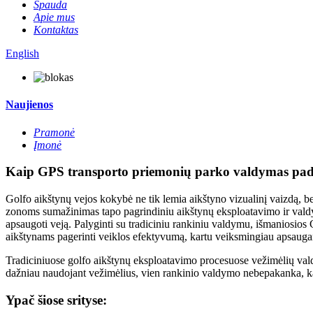
Spauda
Apie mus
Kontaktas
English
Naujienos
Pramonė
Įmonė
Kaip GPS transporto priemonių parko valdymas pade
Golfo aikštynų vejos kokybė ne tik lemia aikštyno vizualinį vaizdą, bet ir
zonoms sumažinimas tapo pagrindiniu aikštynų eksploatavimo ir valdy
apsaugoti veją. Palyginti su tradiciniu rankiniu valdymu, išmaniosios
aikštynams pagerinti veiklos efektyvumą, kartu veiksmingiau apsaugant
Tradiciniuose golfo aikštynų eksploatavimo procesuose vežimėlių valdym
dažniau naudojant vežimėlius, vien rankinio valdymo nebepakanka, kad
Ypač šiose srityse: