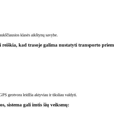
aukščiausios klasės aikštynų savybe.
 reiškia, kad trasoje galima nustatyti transporto prie
GPS geotvora leidžia aktyviau ir tiksliau valdyti.
, sistema gali imtis šių veiksmų: