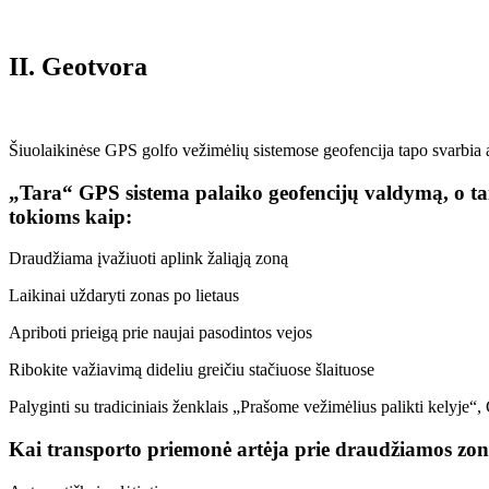
II. Geotvora
Šiuolaikinėse GPS golfo vežimėlių sistemose geofencija tapo svarbia 
„Tara“ GPS sistema palaiko geofencijų valdymą, o tai
tokioms kaip:
Draudžiama įvažiuoti aplink žaliąją zoną
Laikinai uždaryti zonas po lietaus
Apriboti prieigą prie naujai pasodintos vejos
Ribokite važiavimą dideliu greičiu stačiuose šlaituose
Palyginti su tradiciniais ženklais „Prašome vežimėlius palikti kelyje“, 
Kai transporto priemonė artėja prie draudžiamos zonos