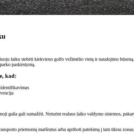
ku
oju laiku stebėti kiekvieno golfo vežimėlio vietą ir naudojimo būseną.
o parko paskirstymą.
e, kad:
 identifikavimas
evencija
moji galia gali sumažėti. Neturint realaus laiko valdymo sistemos, pakar
ansporto priemonių maršrutus arba apriboti patekimą į tam tikras zonas