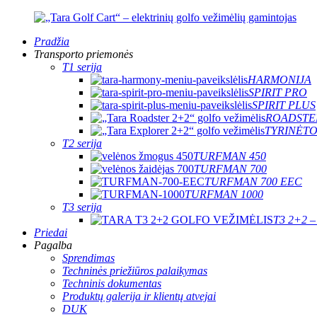
Pradžia
Transporto priemonės
T1 serija
HARMONIJA
SPIRIT PRO
SPIRIT PLUS
ROADSTE
TYRINĖTO
T2 serija
TURFMAN 450
TURFMAN 700
TURFMAN 700 EEC
TURFMAN 1000
T3 serija
T3 2+2 – 
Priedai
Pagalba
Sprendimas
Techninės priežiūros palaikymas
Techninis dokumentas
Produktų galerija ir klientų atvejai
DUK