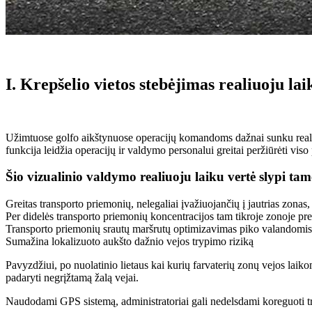
I. Krepšelio vietos stebėjimas realiuoju lai
Užimtuose golfo aikštynuose operacijų komandoms dažnai sunku realiu
funkcija leidžia operacijų ir valdymo personalui greitai peržiūrėti vis
Šio vizualinio valdymo realiuoju laiku vertė slypi tam
Greitas transporto priemonių, nelegaliai įvažiuojančių į jautrias zonas,
Per didelės transporto priemonių koncentracijos tam tikroje zonoje pr
Transporto priemonių srautų maršrutų optimizavimas piko valandomis
Sumažina lokalizuoto aukšto dažnio vejos trypimo riziką
Pavyzdžiui, po nuolatinio lietaus kai kurių farvaterių zonų vejos laiko
padaryti negrįžtamą žalą vejai.
Naudodami GPS sistemą, administratoriai gali nedelsdami koreguoti tr