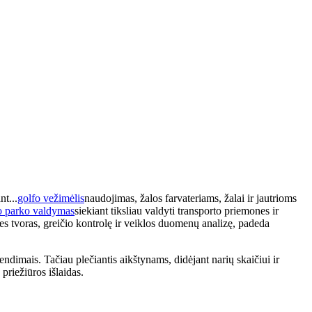
nt...
golfo vežimėlis
naudojimas, žalos farvateriams, žalai ir jautrioms
o parko valdymas
siekiant tiksliau valdyti transporto priemones ir
es tvoras, greičio kontrolę ir veiklos duomenų analizę, padeda
ndimais. Tačiau plečiantis aikštynams, didėjant narių skaičiui ir
riežiūros išlaidas.