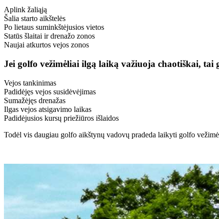
Aplink žaliąją
Šalia starto aikštelės
Po lietaus suminkštėjusios vietos
Statūs šlaitai ir drenažo zonos
Naujai atkurtos vejos zonos
Jei golfo vežimėliai ilgą laiką važiuoja chaotiškai, tai 
Vejos tankinimas
Padidėjęs vejos susidėvėjimas
Sumažėjęs drenažas
Ilgas vejos atsigavimo laikas
Padidėjusios kursų priežiūros išlaidos
Todėl vis daugiau golfo aikštynų vadovų pradeda laikyti golfo vežim