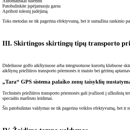
Automatiškai sulėtinti
Patobulinkite įspėjamuoju garsu
Apriboti tolesnį judėjimą
Toks metodas ne tik pagerina efektyvumą, bet ir sumažina rankinio pa
III. Skirtingos skirtingų tipų transporto p
Dideliuose golfo aikštynuose arba integruotuose kurortų klubuose skirt
aikštynų priežiūros transporto priemonės ir maisto bei gėrimų aptarn
„Tara“ GPS sistema palaiko zonų taisyklių nustatymą
Techninės priežiūros transporto priemonės gali įvažiuoti į užkulisių te
specialūs maršruto leidimai.
Šis patobulintas valdymas ne tik pagerina veiklos efektyvumą, bet ir n