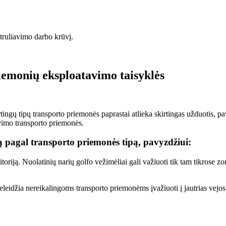
truliavimo darbo krūvį.
riemonių eksploatavimo taisyklės
ingų tipų transporto priemonės paprastai atlieka skirtingas užduotis, p
avimo transporto priemonės.
 pagal transporto priemonės tipą, pavyzdžiui:
ritoriją. Nuolatinių narių golfo vežimėliai gali važiuoti tik tam tikrose
eleidžia nereikalingoms transporto priemonėms įvažiuoti į jautrias vejos