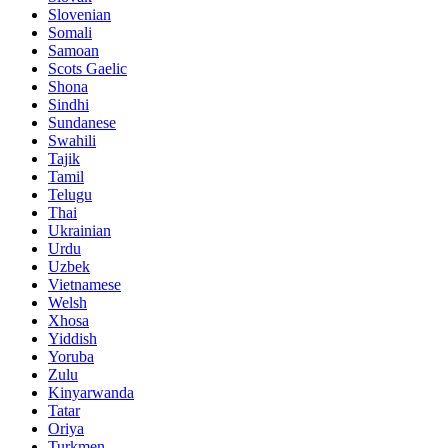
Slovenian
Somali
Samoan
Scots Gaelic
Shona
Sindhi
Sundanese
Swahili
Tajik
Tamil
Telugu
Thai
Ukrainian
Urdu
Uzbek
Vietnamese
Welsh
Xhosa
Yiddish
Yoruba
Zulu
Kinyarwanda
Tatar
Oriya
Turkmen