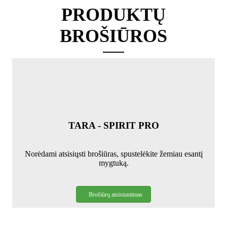
PRODUKTŲ
BROŠIŪROS
TARA - SPIRIT PRO
Norėdami atsisiųsti brošiūras, spustelėkite žemiau esantį
mygtuką.
Brošiūrų atsisiuntimas