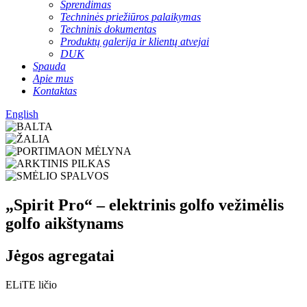
Sprendimas
Techninės priežiūros palaikymas
Techninis dokumentas
Produktų galerija ir klientų atvejai
DUK
Spauda
Apie mus
Kontaktas
English
„Spirit Pro“ – elektrinis golfo vežimėlis
golfo aikštynams
Jėgos agregatai
ELiTE ličio