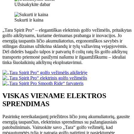
Užsisakykite dabar
Sukurti ir kaina
„Tara Spirit Pro“ – elegantiškas elektrinis golfo vežimėlis, pritaikytas
golfo aikštynams, kuriame derinamas prabanga ir inovacijos. Jo
energiją taupantis ličio akumuliatorius, ergonomiškos savybės ir
stilingas dizainas užtikrina sklandų ir tylų važiavimą vejapjovėmis.
Dėl didelės bagažo talpos ir patvarių 8 colių ratų šis golfo aikštynų
transporto priemonė pasižymi našumu ir ilgaamžiškumu – idealiai
tinka šiuolaikinių aikštynų eksploatavimui.
VISKAS VIENAME ELEKTROS
SPRENDIMAS
Pasirinkę nereikalaujantį priežiūros ličio jonų akumuliatorių, gausite
energiją taupančius, elektrinius sprendimus su pažangiausiais
patobulinimais. Vairuokite savo „Tara“ golfo vežimėlį, kad
mėgautumėtės tylia ir patogia golfo patirtimi ir pasiektumėte