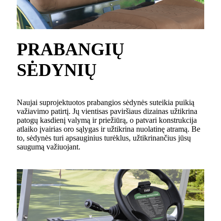
PRABANGIŲ
SĖDYNIŲ
Naujai suprojektuotos prabangios sėdynės suteikia puikią
važiavimo patirtį. Jų vientisas paviršiaus dizainas užtikrina
patogų kasdienį valymą ir priežiūrą, o patvari konstrukcija
atlaiko įvairias oro sąlygas ir užtikrina nuolatinę atramą. Be
to, sėdynės turi apsauginius turėklus, užtikrinančius jūsų
saugumą važiuojant.