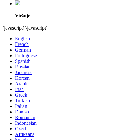
Viršuje
[javascript]
[/javascript]
English
French
German
Portuguese
Spanish
Russian
Japanese
Korean
Arabic
Irish
Greek
Turkish
Italian
Danish
Romanian
Indonesian
Czech
Afrikaans
Swedish