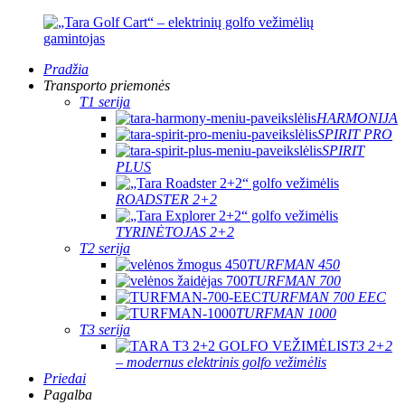
Pradžia
Transporto priemonės
T1 serija
HARMONIJA
SPIRIT PRO
SPIRIT
PLUS
ROADSTER 2+2
TYRINĖTOJAS 2+2
T2 serija
TURFMAN 450
TURFMAN 700
TURFMAN 700 EEC
TURFMAN 1000
T3 serija
T3 2+2
– modernus elektrinis golfo vežimėlis
Priedai
Pagalba