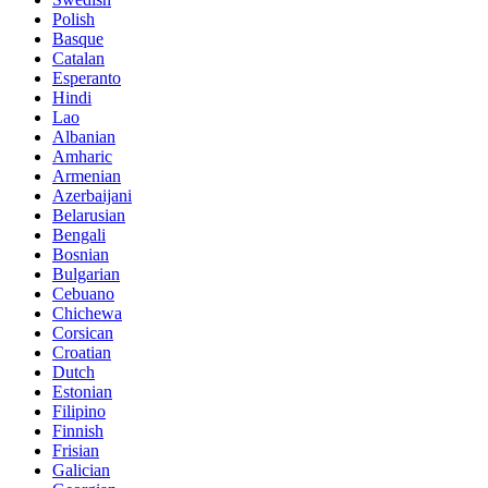
Polish
Basque
Catalan
Esperanto
Hindi
Lao
Albanian
Amharic
Armenian
Azerbaijani
Belarusian
Bengali
Bosnian
Bulgarian
Cebuano
Chichewa
Corsican
Croatian
Dutch
Estonian
Filipino
Finnish
Frisian
Galician