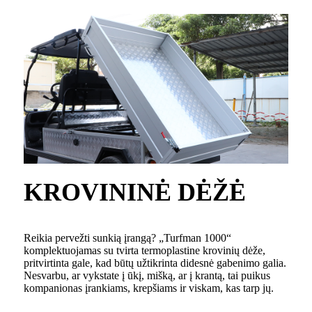
KROVININĖ DĖŽĖ
Reikia pervežti sunkią įrangą? „Turfman 1000“
komplektuojamas su tvirta termoplastine krovinių dėže,
pritvirtinta gale, kad būtų užtikrinta didesnė gabenimo galia.
Nesvarbu, ar vykstate į ūkį, mišką, ar į krantą, tai puikus
kompanionas įrankiams, krepšiams ir viskam, kas tarp jų.