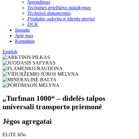
Sprendimas
Techninės priežiūros palaikymas
Techninis dokumentas
Produktų galerija ir klientų atvejai
DUK
Spauda
Apie mus
Kontaktas
English
„Turfman 1000“ – didelės talpos
universali transporto priemonė
Jėgos agregatai
ELiTE ličio