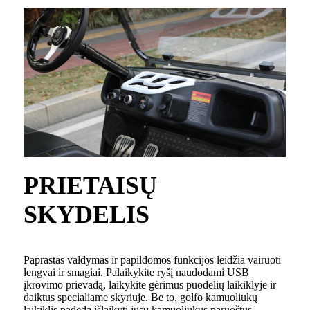
PRIETAISŲ
SKYDELIS
Paprastas valdymas ir papildomos funkcijos leidžia vairuoti
lengvai ir smagiai. Palaikykite ryšį naudodami USB
įkrovimo prievadą, laikykite gėrimus puodelių laikiklyje ir
daiktus specialiame skyriuje. Be to, golfo kamuoliukų
laikiklis padeda išlaikyti jūsų kamuoliukus paruoštus.