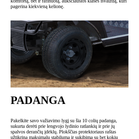
komfortą, bet ir rafinuotą, aukščiausios klasės išvaizdą, kuri
pagerina kiekvieną kelionę.
PADANGA
Pakelkite savo važiavimo lygį su šia 10 colių padanga,
sukurta derėti prie lengvojo lydinio ratlankių ir prie jų
spalvos derančių įdėklų. Plokščias protektoriaus raštas
užtikrina maksimalų stabilumą ir sukibimą su bet kokiu