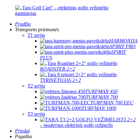
Pradžia
Transporto priemonės
T1 serija
HARMONIJA
SPIRIT PRO
SPIRIT
PLUS
ROADSTER 2+2
TYRINĖTOJAS 2+2
T2 serija
TURFMAN 450
TURFMAN 700
TURFMAN 700 EEC
TURFMAN 1000
T3 serija
T3 2+2
– modernus elektrinis golfo vežimėlis
Priedai
Pagalba