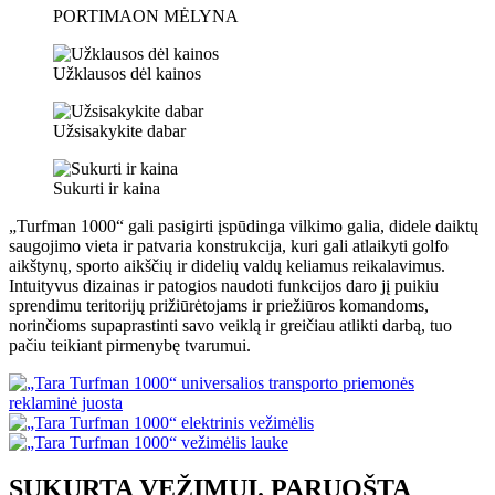
PORTIMAON MĖLYNA
Užklausos dėl kainos
Užsisakykite dabar
Sukurti ir kaina
„Turfman 1000“ gali pasigirti įspūdinga vilkimo galia, didele daiktų
saugojimo vieta ir patvaria konstrukcija, kuri gali atlaikyti golfo
aikštynų, sporto aikščių ir didelių valdų keliamus reikalavimus.
Intuityvus dizainas ir patogios naudoti funkcijos daro jį puikiu
sprendimu teritorijų prižiūrėtojams ir priežiūros komandoms,
norinčioms supaprastinti savo veiklą ir greičiau atlikti darbą, tuo
pačiu teikiant pirmenybę tvarumui.
SUKURTA VEŽIMUI. PARUOŠTA