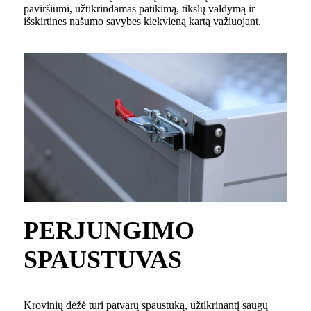
paviršiumi, užtikrindamas patikimą, tikslų valdymą ir
išskirtines našumo savybes kiekvieną kartą važiuojant.
PERJUNGIMO
SPAUSTUVAS
Krovinių dėžė turi patvarų spaustuką, užtikrinantį saugų