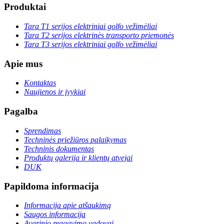
Produktai
Tara T1 serijos elektriniai golfo vežimėliai
Tara T2 serijos elektrinės transporto priemonės
Tara T3 serijos elektriniai golfo vežimėliai
Apie mus
Kontaktas
Naujienos ir įvykiai
Pagalba
Sprendimas
Techninės priežiūros palaikymas
Techninis dokumentas
Produktų galerija ir klientų atvejai
DUK
Papildoma informacija
Informacija apie atšaukimą
Saugos informacija
Avarinio reagavimo vadovai