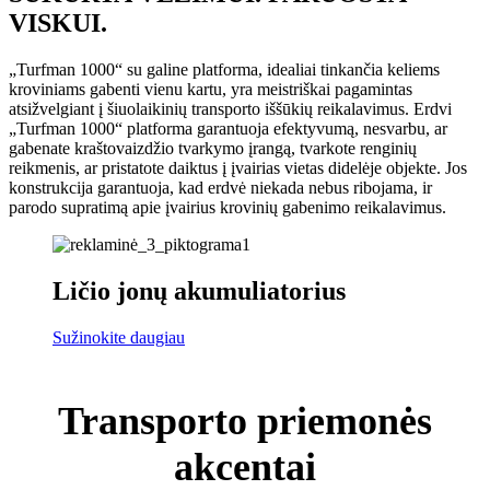
VISKUI.
„Turfman 1000“ su galine platforma, idealiai tinkančia keliems
kroviniams gabenti vienu kartu, yra meistriškai pagamintas
atsižvelgiant į šiuolaikinių transporto iššūkių reikalavimus. Erdvi
„Turfman 1000“ platforma garantuoja efektyvumą, nesvarbu, ar
gabenate kraštovaizdžio tvarkymo įrangą, tvarkote renginių
reikmenis, ar pristatote daiktus į įvairias vietas didelėje objekte. Jos
konstrukcija garantuoja, kad erdvė niekada nebus ribojama, ir
parodo supratimą apie įvairius krovinių gabenimo reikalavimus.
Ličio jonų akumuliatorius
Sužinokite daugiau
Transporto priemonės
akcentai