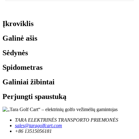
Įkroviklis
Galinė ašis
Sėdynės
Spidometras
Galiniai žibintai
Perjungti spaustuką
TARA ELEKTRINĖS TRANSPORTO PRIEMONĖS
sales@taragolfcart.com
+86 13515056181