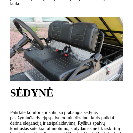
lauko.
SĖDYNĖ
Patirkite komfortą ir stilių su prabangia sėdyne,
pasižyminčia dviejų spalvų odiniu dizainu, kuris puikiai
derina eleganciją ir atsipalaidavimą. Ryškus spalvų
kontrastas suteikia rafinuotumo, siūlydamas ne tik išskirtinį