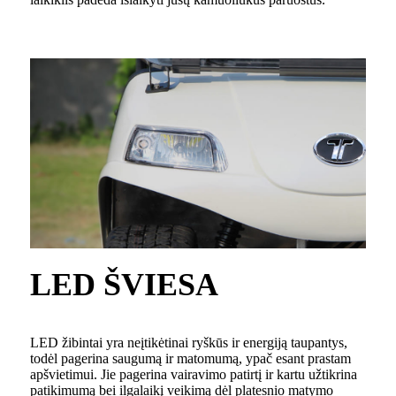
LED ŠVIESA
LED žibintai yra neįtikėtinai ryškūs ir energiją taupantys,
todėl pagerina saugumą ir matomumą, ypač esant prastam
apšvietimui. Jie pagerina vairavimo patirtį ir kartu užtikrina
patikimumą bei ilgalaikį veikimą dėl platesnio matymo