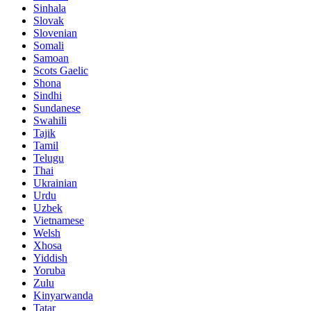
Sinhala
Slovak
Slovenian
Somali
Samoan
Scots Gaelic
Shona
Sindhi
Sundanese
Swahili
Tajik
Tamil
Telugu
Thai
Ukrainian
Urdu
Uzbek
Vietnamese
Welsh
Xhosa
Yiddish
Yoruba
Zulu
Kinyarwanda
Tatar