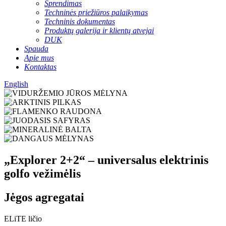
Sprendimas
Techninės priežiūros palaikymas
Techninis dokumentas
Produktų galerija ir klientų atvejai
DUK
Spauda
Apie mus
Kontaktas
English
„Explorer 2+2“ – universalus elektrinis
golfo vežimėlis
Jėgos agregatai
ELiTE ličio