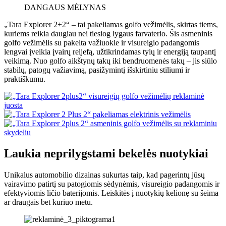
DANGAUS MĖLYNAS
„Tara Explorer 2+2“ – tai pakeliamas golfo vežimėlis, skirtas tiems,
kuriems reikia daugiau nei tiesiog lygaus farvaterio. Šis asmeninis
golfo vežimėlis su pakelta važiuokle ir visureigio padangomis
lengvai įveikia įvairų reljefą, užtikrindamas tylų ir energiją taupantį
veikimą. Nuo golfo aikštynų takų iki bendruomenės takų – jis siūlo
stabilų, patogų važiavimą, pasižymintį išskirtiniu stiliumi ir
praktiškumu.
Laukia neprilygstami bekelės nuotykiai
Unikalus automobilio dizainas sukurtas taip, kad pagerintų jūsų
vairavimo patirtį su patogiomis sėdynėmis, visureigio padangomis ir
efektyviomis ličio baterijomis. Leiskitės į nuotykių kelionę su šeima
ar draugais bet kuriuo metu.