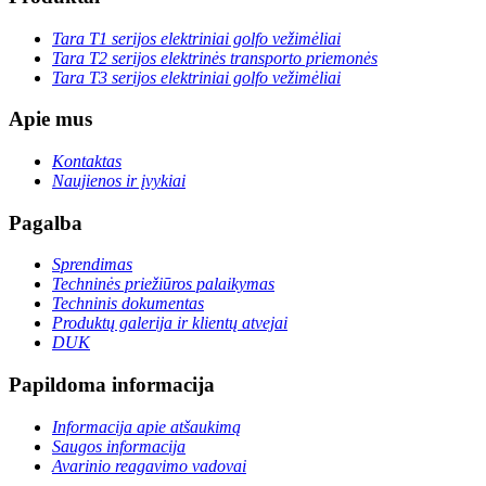
Tara T1 serijos elektriniai golfo vežimėliai
Tara T2 serijos elektrinės transporto priemonės
Tara T3 serijos elektriniai golfo vežimėliai
Apie mus
Kontaktas
Naujienos ir įvykiai
Pagalba
Sprendimas
Techninės priežiūros palaikymas
Techninis dokumentas
Produktų galerija ir klientų atvejai
DUK
Papildoma informacija
Informacija apie atšaukimą
Saugos informacija
Avarinio reagavimo vadovai