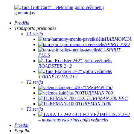
Pradžia
Transporto priemonės
T1 serija
HARMONIJA
SPIRIT PRO
SPIRIT
PLUS
ROADSTER 2+2
TYRINĖTOJAS 2+2
T2 serija
TURFMAN 450
TURFMAN 700
TURFMAN 700 EEC
TURFMAN 1000
T3 serija
T3 2+2
– modernus elektrinis golfo vežimėlis
Priedai
Pagalba