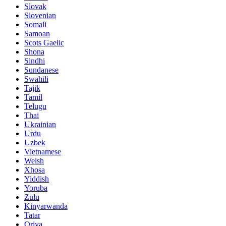
Slovak
Slovenian
Somali
Samoan
Scots Gaelic
Shona
Sindhi
Sundanese
Swahili
Tajik
Tamil
Telugu
Thai
Ukrainian
Urdu
Uzbek
Vietnamese
Welsh
Xhosa
Yiddish
Yoruba
Zulu
Kinyarwanda
Tatar
Oriya