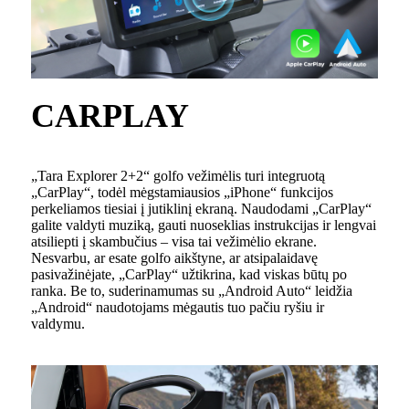
CARPLAY
„Tara Explorer 2+2“ golfo vežimėlis turi integruotą
„CarPlay“, todėl mėgstamiausios „iPhone“ funkcijos
perkeliamos tiesiai į jutiklinį ekraną. Naudodami „CarPlay“
galite valdyti muziką, gauti nuoseklias instrukcijas ir lengvai
atsiliepti į skambučius – visa tai vežimėlio ekrane.
Nesvarbu, ar esate golfo aikštyne, ar atsipalaidavę
pasivažinėjate, „CarPlay“ užtikrina, kad viskas būtų po
ranka. Be to, suderinamumas su „Android Auto“ leidžia
„Android“ naudotojams mėgautis tuo pačiu ryšiu ir
valdymu.