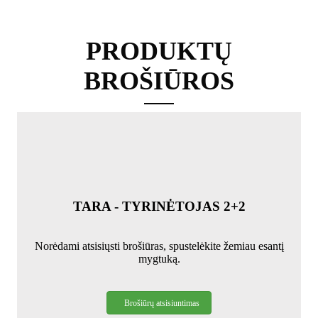
PRODUKTŲ
BROŠIŪROS
TARA - TYRINĖTOJAS 2+2
Norėdami atsisiųsti brošiūras, spustelėkite žemiau esantį
mygtuką.
Brošiūrų atsisiuntimas