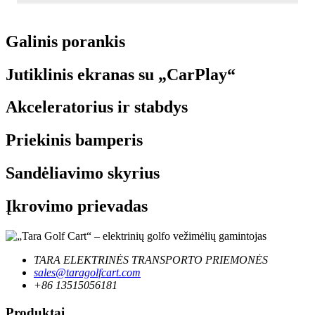
Galinis porankis
Jutiklinis ekranas su „CarPlay“
Akceleratorius ir stabdys
Priekinis bamperis
Sandėliavimo skyrius
Įkrovimo prievadas
TARA ELEKTRINĖS TRANSPORTO PRIEMONĖS
sales@taragolfcart.com
+86 13515056181
Produktai